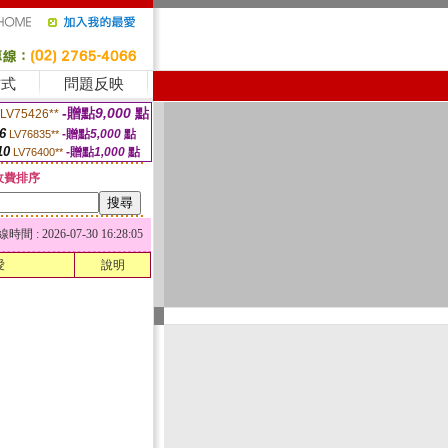
方式
問題反映
-贈點
9,000
點
LV75426**
6
-贈點
5,000
點
LV76835**
10
-贈點
1,000
點
LV76400**
收費排序
 : 2026-07-30 16:28:05
愛
說明