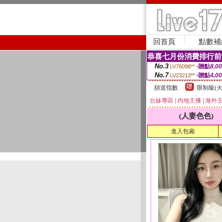
回首頁
點數補
恭喜七月份消費排行前
No.3
-贈點
8,0
LV76098**
No.7
-贈點
4,0
LV23213**
頻道指數
限制級(火
台妹專區
|
內地主播
|
海外
(人妻色色)
進入包廂