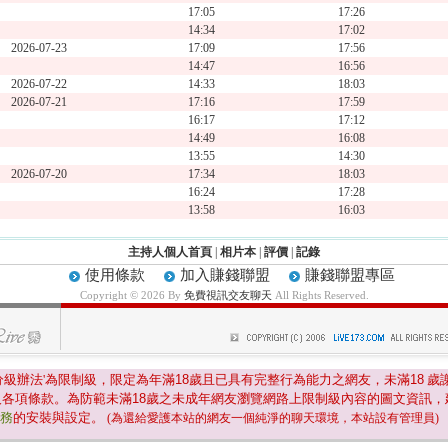
17:05
17:26
14:34
17:02
2026-07-23
17:09
17:56
14:47
16:56
2026-07-22
14:33
18:03
2026-07-21
17:16
17:59
16:17
17:12
14:49
16:08
13:55
14:30
2026-07-20
17:34
18:03
16:24
17:28
13:58
16:03
主持人個人首頁
|
相片本
|
評價
|
記錄
使用條款
加入賺錢聯盟
賺錢聯盟專區
Copyright © 2026 By
免費視訊交友聊天
All Rights Reserved.
分級辦法'為限制級，限定為年滿
18
歲且已具有完整行為能力之網友，未滿
18
歲
及各項條款。為防範未滿
18
歲之未成年網友瀏覽網路上限制級內容的圖文資訊，
服務
的安裝與設定。
(為還給愛護本站的網友一個純淨的聊天環境，本站設有管理員)