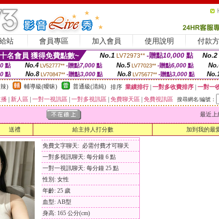
給站
會員專區
加入會員
使用說明
付款
十名會員 獲得免費點數~
No.1
-贈點
10,000
點
No.2
LV72973**
No.4
No.5
No.
00
點
-贈點
7,000
點
-贈點
6,000
點
LV52777**
LV77023**
No.8
No.8
No.
00
點
-贈點
3,000
點
-贈點
3,000
點
LV70847**
LV75677**
辣)
輔導級(曖昧)
普通級(清純)
排序
業績排行
|
一對多收費排序
|
一對一
主播
|
新人區
|
一對一視訊區
|
一對多視訊區
|
免費聊天區
|
免費視訊區
搜尋網名/編號：
最近上線時間
送禮
給主持人打分數
加到我的最
免費文字聊天: 必需付費才可聊天
一對多視訊聊天: 每分鐘 6 點
一對一視訊聊天: 每分鐘 25 點
性別: 女性
年齡: 25 歲
血型: AB型
身高: 165 公分(cm)